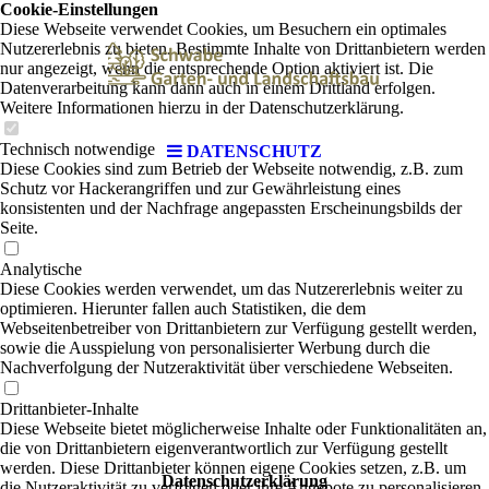
Cookie-Einstellungen
Diese Webseite verwendet Cookies, um Besuchern ein optimales
Nutzererlebnis zu bieten. Bestimmte Inhalte von Drittanbietern werden
nur angezeigt, wenn die entsprechende Option aktiviert ist. Die
Datenverarbeitung kann dann auch in einem Drittland erfolgen.
Weitere Informationen hierzu in der Datenschutzerklärung.
Technisch notwendige
DATENSCHUTZ
Diese Cookies sind zum Betrieb der Webseite notwendig, z.B. zum
Schutz vor Hackerangriffen und zur Gewährleistung eines
konsistenten und der Nachfrage angepassten Erscheinungsbilds der
Seite.
Analytische
Diese Cookies werden verwendet, um das Nutzererlebnis weiter zu
optimieren. Hierunter fallen auch Statistiken, die dem
Webseitenbetreiber von Drittanbietern zur Verfügung gestellt werden,
sowie die Ausspielung von personalisierter Werbung durch die
Nachverfolgung der Nutzeraktivität über verschiedene Webseiten.
Drittanbieter-Inhalte
Diese Webseite bietet möglicherweise Inhalte oder Funktionalitäten an,
die von Drittanbietern eigenverantwortlich zur Verfügung gestellt
werden. Diese Drittanbieter können eigene Cookies setzen, z.B. um
Datenschutzerklärung
die Nutzeraktivität zu verfolgen oder ihre Angebote zu personalisieren